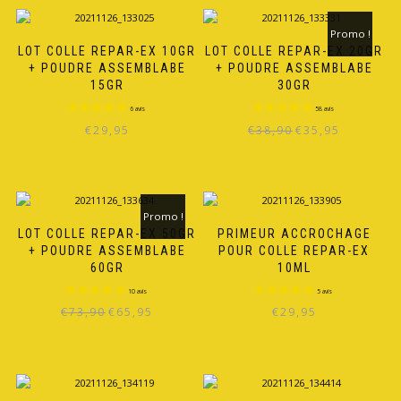
Promo !
LOT COLLE REPAR-EX 10GR
LOT COLLE REPAR-EX 20GR
+ POUDRE ASSEMBLABE
+ POUDRE ASSEMBLABE
15GR
30GR
73 avis
Le
Le
€
29,95
€
38,90
€
35,95
prix
prix
initial
actuel
était :
est :
€38,90.
€35,95.
Promo !
LOT COLLE REPAR-EX 50GR
PRIMEUR ACCROCHAGE
+ POUDRE ASSEMBLABE
POUR COLLE REPAR-EX
60GR
10ML
Le
Le
€
73,90
€
65,95
€
29,95
prix
prix
initial
actuel
21 avis
était :
est :
€73,90.
€65,95.